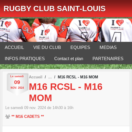
Panneau de gestion des cookies
RUGBY CLUB SAINT-LOUIS
ACCUEIL
VIE DU CLUB
EQUIPES
MEDIAS
INFOS PRATIQUES
Contact et plan
PARTENAIRES
Le
samedi
Accueil
M16 RCSL - M16 MOM
09
M16 RCSL - M16
NOV.
2024
MOM
Le
samedi
09
nov.
2024
de 14h30 à 16h
** M16 CADETS **