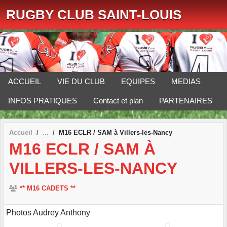
Panneau de gestion des cookies
RUGBY CLUB SAINT-LOUIS
ACCUEIL
VIE DU CLUB
EQUIPES
MEDIAS
INFOS PRATIQUES
Contact et plan
PARTENAIRES
Accueil
M16 ECLR / SAM à Villers-les-Nancy
M16 ECLR / SAM À
VILLERS-LES-NANCY
** M16 CADETS **
Photos Audrey Anthony