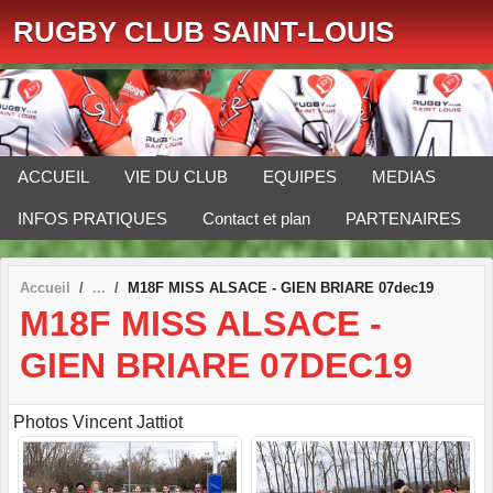
Panneau de gestion des cookies
RUGBY CLUB SAINT-LOUIS
ACCUEIL
VIE DU CLUB
EQUIPES
MEDIAS
INFOS PRATIQUES
Contact et plan
PARTENAIRES
Accueil
M18F MISS ALSACE - GIEN BRIARE 07dec19
M18F MISS ALSACE -
GIEN BRIARE 07DEC19
Photos Vincent Jattiot