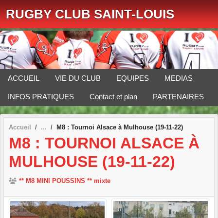
Panneau de gestion des cookies
RUGBY CLUB SAINT-LOUIS
ACCUEIL
VIE DU CLUB
EQUIPES
MEDIAS
INFOS PRATIQUES
Contact et plan
PARTENAIRES
Accueil
M8 : Tournoi Alsace à Mulhouse (19-11-22)
M8 : TOURNOI ALSACE À
MULHOUSE (19-11-22)
** M8 MINI POUSSINS ** mixte