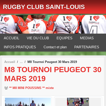
Panneau de gestion des cookies
RUGBY CLUB SAINT-LOUIS
ACCUEIL
VIE DU CLUB
EQUIPES
MEDIAS
INFOS PRATIQUES
Contact et plan
PARTENAIRES
Accueil
M8 Tournoi Peugeot 30 Mars 2019
M8 TOURNOI PEUGEOT 30
MARS 2019
** M8 MINI POUSSINS ** mixte