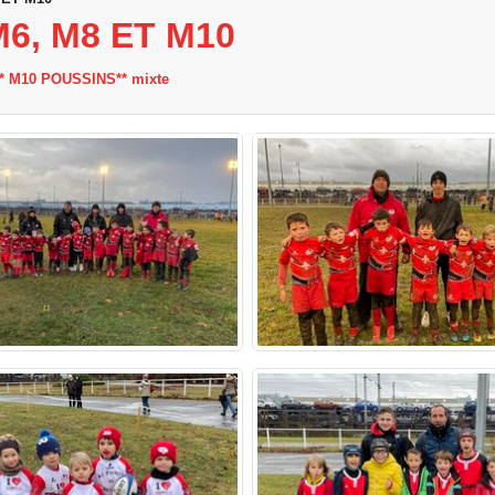
6, M8 ET M10
** M10 POUSSINS** mixte