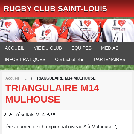
Panneau de gestion des cookies
RUGBY CLUB SAINT-LOUIS
ACCUEIL
VIE DU CLUB
EQUIPES
MEDIAS
INFOS PRATIQUES
Contact et plan
PARTENAIRES
Accueil
TRIANGULAIRE M14 MULHOUSE
TRIANGULAIRE M14
MULHOUSE
🚨🚨 Résultats M14 🚨🚨
1ère Journée de championnat niveau A à Mulhouse 💪