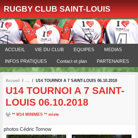
Panneau de gestion des cookies
RUGBY CLUB SAINT-LOUIS
ACCUEIL
VIE DU CLUB
EQUIPES
MEDIAS
INFOS PRATIQUES
Contact et plan
PARTENAIRES
Accueil
U14 TOURNOI A 7 SAINT-LOUIS 06.10.2018
U14 TOURNOI A 7 SAINT-
LOUIS 06.10.2018
** M14 MINIMES ** mixte
photos Cédric Tornow