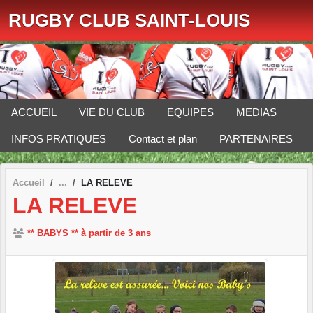
Panneau de gestion des cookies
RUGBY CLUB SAINT-LOUIS
ACCUEIL
VIE DU CLUB
EQUIPES
MEDIAS
INFOS PRATIQUES
Contact et plan
PARTENAIRES
Accueil
LA RELEVE
LA RELEVE
** BABYS ** à partir de 3 ans