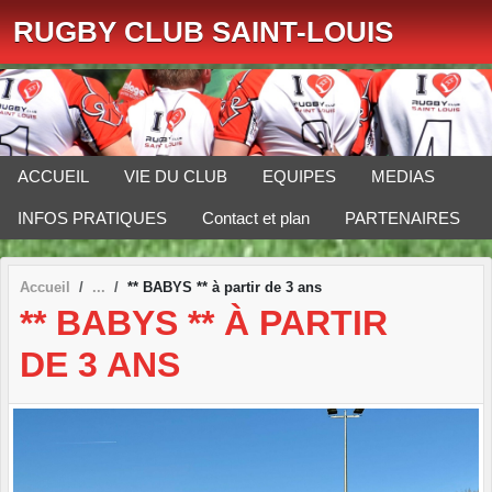
Panneau de gestion des cookies
RUGBY CLUB SAINT-LOUIS
ACCUEIL
VIE DU CLUB
EQUIPES
MEDIAS
INFOS PRATIQUES
Contact et plan
PARTENAIRES
Accueil
** BABYS ** à partir de 3 ans
** BABYS ** À PARTIR
DE 3 ANS