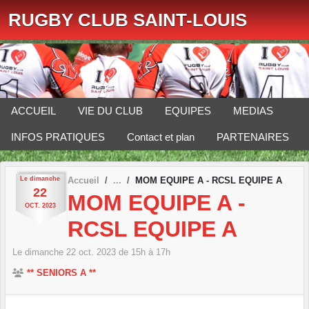
Panneau de gestion des cookies
RUGBY CLUB SAINT-LOUIS
ACCUEIL
VIE DU CLUB
EQUIPES
MEDIAS
INFOS PRATIQUES
Contact et plan
PARTENAIRES
Le
dimanche
Accueil
MOM EQUIPE A - RCSL EQUIPE A
22
MOM EQUIPE A -
OCT.
2023
RCSL EQUIPE A
Le
dimanche
22
oct.
2023
de 15h à 17h
** SENIORS A **