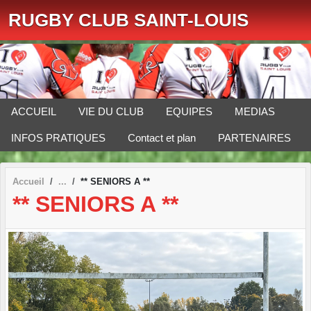
Panneau de gestion des cookies
RUGBY CLUB SAINT-LOUIS
ACCUEIL
VIE DU CLUB
EQUIPES
MEDIAS
INFOS PRATIQUES
Contact et plan
PARTENAIRES
Accueil
** SENIORS A **
** SENIORS A **