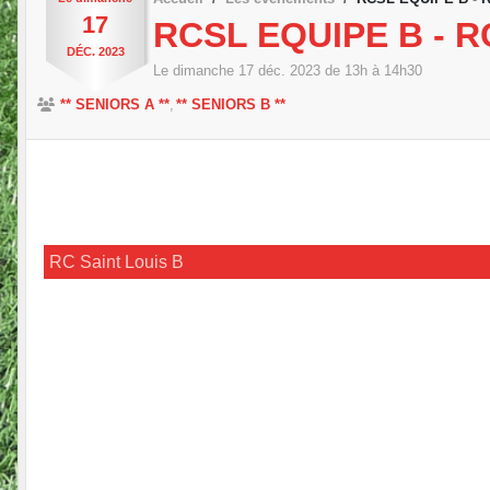
17
RCSL EQUIPE B - 
DÉC.
2023
Le
dimanche
17
déc.
2023
de 13h à 14h30
** SENIORS A **
** SENIORS B **
RC Saint Louis B