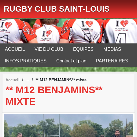
Panneau de gestion des cookies
RUGBY CLUB SAINT-LOUIS
ACCUEIL
VIE DU CLUB
EQUIPES
MEDIAS
INFOS PRATIQUES
Contact et plan
PARTENAIRES
Accueil
** M12 BENJAMINS** mixte
** M12 BENJAMINS**
MIXTE